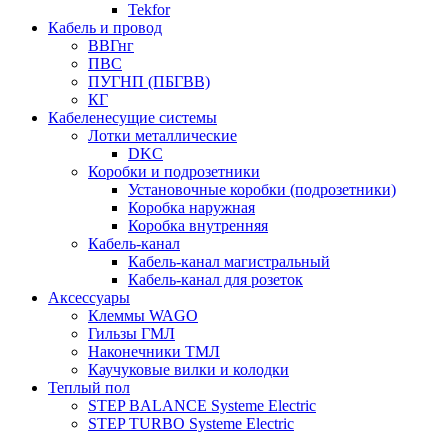
Tekfor
Кабель и провод
ВВГнг
ПВС
ПУГНП (ПБГВВ)
КГ
Кабеленесущие системы
Лотки металлические
DKC
Коробки и подрозетники
Установочные коробки (подрозетники)
Коробка наружная
Коробка внутренняя
Кабель-канал
Кабель-канал магистральный
Кабель-канал для розеток
Аксессуары
Клеммы WAGO
Гильзы ГМЛ
Наконечники ТМЛ
Каучуковые вилки и колодки
Теплый пол
STEP BALANCE Systeme Electric
STEP TURBO Systeme Electric