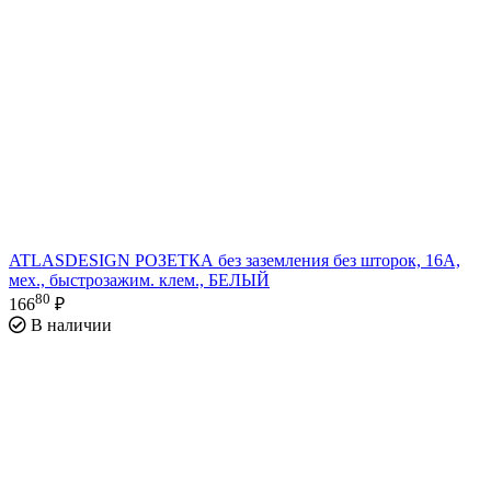
ATLASDESIGN РОЗЕТКА без заземления без шторок, 16А,
мех., быстрозажим. клем., БЕЛЫЙ
80
166
₽
В наличии