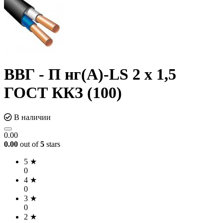
ВВГ - П нг(А)-LS 2 х 1,5
ГОСТ ККЗ (100)
В наличии
0.00
0.00
out of
5
stars
5 ★
0
4 ★
0
3 ★
0
2 ★