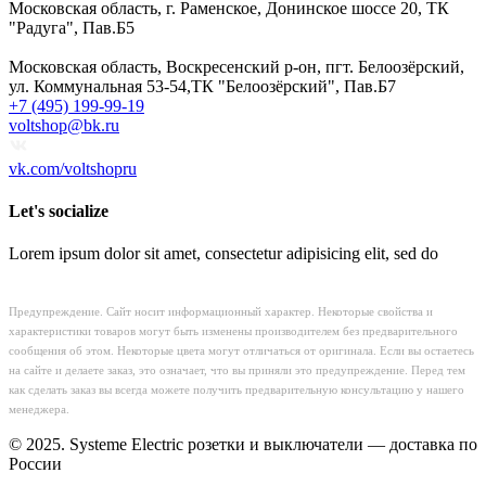
Московская область, г. Раменское, Донинское шоссе 20, ТК
"Радуга", Пав.Б5
Московская область, Воскресенский р-он, пгт. Белоозёрский,
ул. Коммунальная 53-54,ТК "Белоозёрский", Пав.Б7
+7 (495) 199-99-19
voltshop@bk.ru
vk.com/voltshopru
Let's socialize
Lorem ipsum dolor sit amet, consectetur adipisicing elit, sed do
Предупреждение. Сайт носит информационный характер. Некоторые свойства и
характеристики товаров могут быть изменены производителем без предварительного
сообщения об этом. Некоторые цвета могут отличаться от оригинала. Если вы остаетесь
на сайте и делаете заказ, это означает, что вы приняли это предупреждение. Перед тем
как сделать заказ вы всегда можете получить предварительную консультацию у нашего
менеджера.
© 2025. Systeme Electric розетки и выключатели — доставка по
России