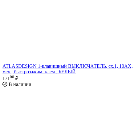
ATLASDESIGN 1-клавишный ВЫКЛЮЧАТЕЛЬ, сх.1, 10АХ,
мех., быстрозажим. клем., БЕЛЫЙ
00
171
₽
В наличии