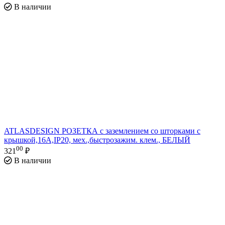
В наличии
ATLASDESIGN РОЗЕТКА с заземлением со шторками с
крышкой,16А,IP20, мех.,быстрозажим. клем., БЕЛЫЙ
00
321
₽
В наличии