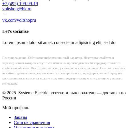
+7 (495) 199-99-19
voltshop@bk.ru
vk.com/voltshopru
Let's socialize
Lorem ipsum dolor sit amet, consectetur adipisicing elit, sed do
Предупреждение. Сайт носит информационный характер. Некоторые свойства и
характеристики товаров могут быть изменены производителем без предварительного
сообщения об этом. Некоторые цвета могут отличаться от оригинала. Если вы остаетесь
на сайте и делаете заказ, это означает, что вы приняли это предупреждение. Перед тем
как сделать заказ вы всегда можете получить предварительную консультацию у нашего
менеджера.
© 2025. Systeme Electric розетки и выключатели — доставка по
России
Мой профиль
Заказы
Список сравнения
Отложенные товары