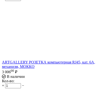
ARTGALLERY РОЗЕТКА компьютерная RJ45, кат. 6A,
механизм, МОККО
00
3 006
₽
В наличии
Кол-во:
+
−