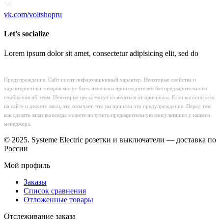
vk.com/voltshopru
Let's socialize
Lorem ipsum dolor sit amet, consectetur adipisicing elit, sed do
Предупреждение. Сайт носит информационный характер. Некоторые свойства и
характеристики товаров могут быть изменены производителем без предварительного
сообщения об этом. Некоторые цвета могут отличаться от оригинала. Если вы остаетесь
на сайте и делаете заказ, это означает, что вы приняли это предупреждение. Перед тем
как сделать заказ вы всегда можете получить предварительную консультацию у нашего
менеджера.
© 2025. Systeme Electric розетки и выключатели — доставка по
России
Мой профиль
Заказы
Список сравнения
Отложенные товары
Отслеживание заказа