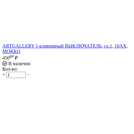
ARTGALLERY 1-клавишный ВЫКЛЮЧАТЕЛЬ, сх.1, 10АХ,
МОККО
60
450
₽
В наличии
Кол-во:
+
−