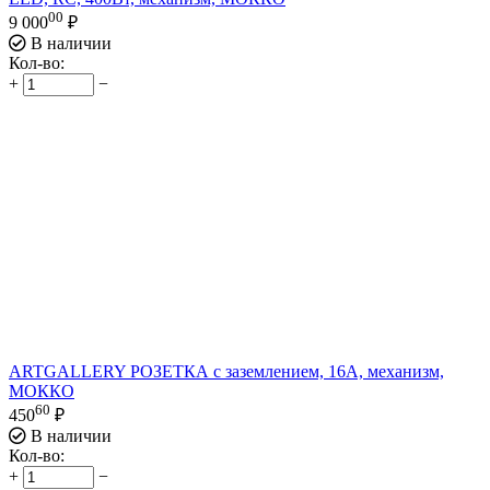
00
9 000
₽
В наличии
Кол-во:
+
−
ARTGALLERY РОЗЕТКА с заземлением, 16А, механизм,
МОККО
60
450
₽
В наличии
Кол-во:
+
−