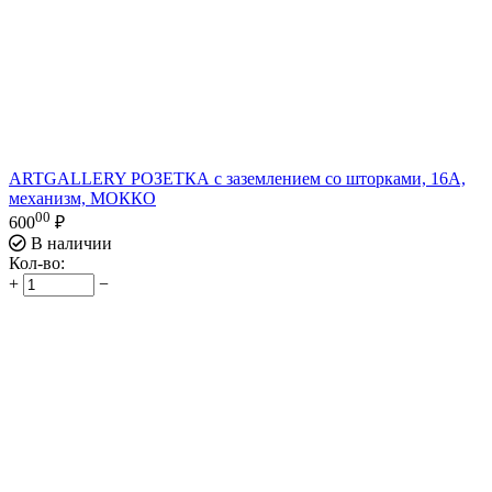
ARTGALLERY РОЗЕТКА с заземлением со шторками, 16А,
механизм, МОККО
00
600
₽
В наличии
Кол-во:
+
−