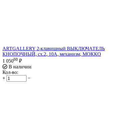
ARTGALLERY 2-клавишный ВЫКЛЮЧАТЕЛЬ
КНОПОЧНЫЙ, сх.2, 10А, механизм, МОККО
60
1 050
₽
В наличии
Кол-во:
+
−