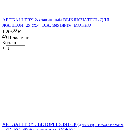
ARTGALLERY 2-клавишный ВЫКЛЮЧАТЕЛЬ ДЛЯ
ЖАЛЮЗИ, 2х сх.4, 10А, механизм, МОККО
00
1 206
₽
В наличии
Кол-во:
+
−
ARTGALLERY СВЕТОРЕГУЛЯТОР (диммер) повор-нажим,
LED, RC, 400Вт, механизм, МОККО