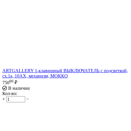
ARTGALLERY 1-клавишный ВЫКЛЮЧАТЕЛЬ с подсветкой,
сх.1а, 10АХ, механизм, МОККО
00
750
₽
В наличии
Кол-во:
+
−