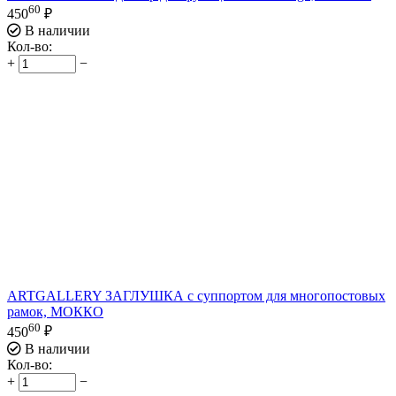
60
450
₽
В наличии
Кол-во:
+
−
ARTGALLERY ЗАГЛУШКА с суппортом для многопостовых
рамок, МОККО
60
450
₽
В наличии
Кол-во:
+
−