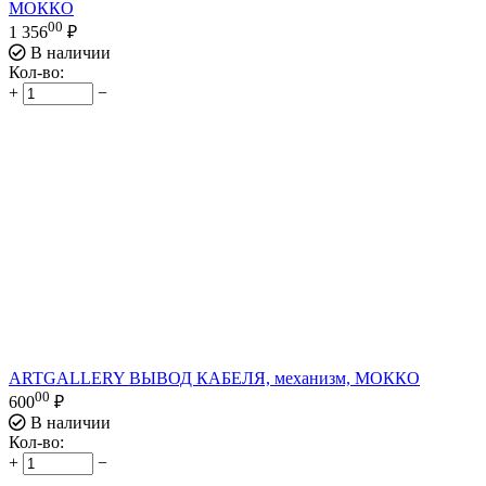
МОККО
00
1 356
₽
В наличии
Кол-во:
+
−
ARTGALLERY ВЫВОД КАБЕЛЯ, механизм, МОККО
00
600
₽
В наличии
Кол-во:
+
−