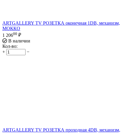
ARTGALLERY TV РОЗЕТКА оконечная 1DB, механизм,
МОККО
00
1 206
₽
В наличии
Кол-во:
+
−
ARTGALLERY TV РОЗЕТКА проходная 4DB, механизм,