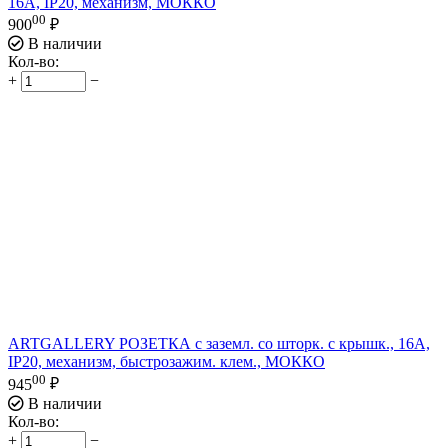
16А, IP20, механизм, МОККО
00
900
₽
В наличии
Кол-во:
+
−
ARTGALLERY РОЗЕТКА с заземл. со шторк. с крышк., 16А,
IP20, механизм, быстрозажим. клем., МОККО
00
945
₽
В наличии
Кол-во:
+
−