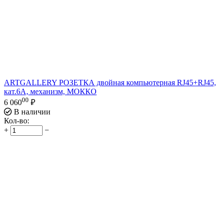
ARTGALLERY РОЗЕТКА двойная компьютерная RJ45+RJ45,
кат.6А, механизм, МОККО
00
6 060
₽
В наличии
Кол-во:
+
−