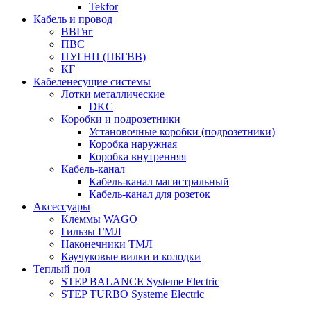
Tekfor
Кабель и провод
ВВГнг
ПВС
ПУГНП (ПБГВВ)
КГ
Кабеленесущие системы
Лотки металлические
DKC
Коробки и подрозетники
Установочные коробки (подрозетники)
Коробка наружная
Коробка внутренняя
Кабель-канал
Кабель-канал магистральный
Кабель-канал для розеток
Аксессуары
Клеммы WAGO
Гильзы ГМЛ
Наконечники ТМЛ
Каучуковые вилки и колодки
Теплый пол
STEP BALANCE Systeme Electric
STEP TURBO Systeme Electric