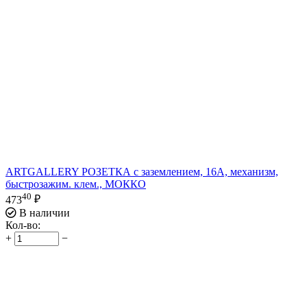
ARTGALLERY РОЗЕТКА с заземлением, 16А, механизм,
быстрозажим. клем., МОККО
40
473
₽
В наличии
Кол-во:
+
−